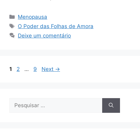
Categorias
Menopausa
Tags
O Poder das Folhas de Amora
Deixe um comentário
Page
Page
Page
1
2
…
9
Next
→
Pesquisar
por: