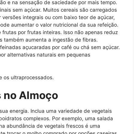
stão e na sensação de saciedade por mais tempo.
tinais sem açúcar. Muitos cereais são carregados
 versões integrais ou com baixo teor de açúcar,
de aumentar o valor nutricional da sua refeição.
frutas por frutas inteiras. Isso não apenas reduz
s também aumenta a ingestão de fibras.
feinadas açucaradas por café ou chá sem açúcar.
por alternativas naturais em pequenas
e os ultraprocessados.
s no Almoço
sua energia. Inclua uma variedade de vegetais
rboidratos complexos. Por exemplo, uma salada
ma abundância de vegetais frescos é uma
nte trocar o molho comprado por opções caseiras