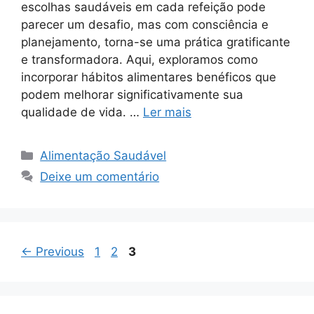
escolhas saudáveis em cada refeição pode
parecer um desafio, mas com consciência e
planejamento, torna-se uma prática gratificante
e transformadora. Aqui, exploramos como
incorporar hábitos alimentares benéficos que
podem melhorar significativamente sua
qualidade de vida. …
Ler mais
Categorias
Alimentação Saudável
Deixe um comentário
Page
Page
Page
←
Previous
1
2
3