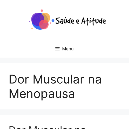
Pular
para
o
conteúdo
Menu
Dor Muscular na
Menopausa